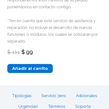
poniéndonos en contacto contigo.
*Ten en cuenta que este servicio de asistencia y
reparación, no incluye el desarrollo de nuevas
funciones o módulos, los cuales se cotizaran por
separado.
El
El
$
111
$
99
precio
precio
original
actual
Atención
Añadir al carrito
era:
es:
a
$ 111.
$ 99.
urgencias
técnicas
cantidad
Tipologías
Servicio 3en1
Adicionales
Urgencias!
Términos
Soporte